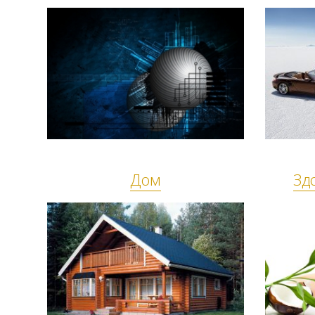
Дом
Зд